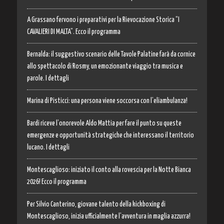
A Grassano fervono i preparativi per la Rievocazione Storica “I
CAVALIERI DI MALTA”. Ecco il programma
Bernalda: il suggestivo scenario delle Tavole Palatine farà da cornice
allo spettacolo di Rosmy, un emozionante viaggio tra musica e
parole. I dettagli
Marina di Pisticci: una persona viene soccorsa con l’eliambulanza!
Bardi riceve l’onorevole Aldo Mattia per fare il punto su queste
emergenze e opportunità strategiche che interessano il territorio
lucano. I dettagli
Montescaglioso: iniziato il conto alla rovescia per la Notte Bianca
2026! Ecco il programma
Per Silvio Canterino, giovane talento della kickboxing di
Montescaglioso, inizia ufficialmente l’avventura in maglia azzurra!