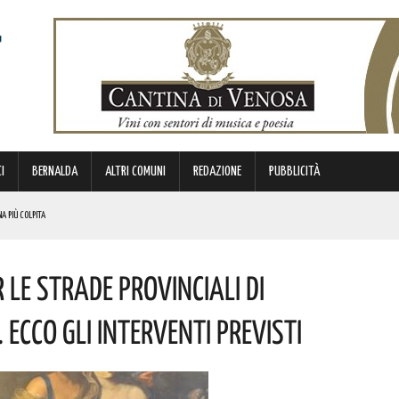
I
BERNALDA
ALTRI COMUNI
REDAZIONE
PUBBLICITÀ
NA PIÙ COLPITA
BIANCA”. ECCO IL PROGRAMMA
r Le Strade Provinciali Di
TIMANA
METTERANNO A DISPOSIZIONE DEL TERRITORIO ESPERIENZE E RELAZIONI MATURATE IN ITALIA E ALL’ESTERO.
 Ecco Gli Interventi Previsti
 ORIGINI LUCANE. I DETTAGLI