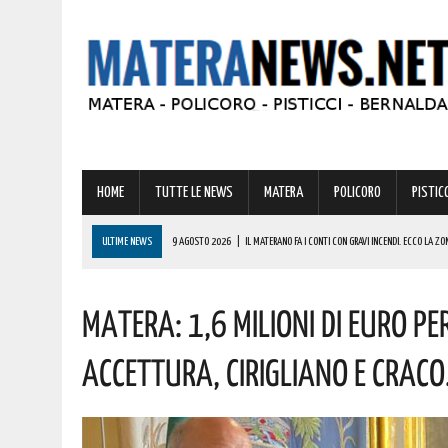
HOME
TUTTE LE NEWS
MATERA
POLICORO
PISTICC
ULTIME NEWS
9 AGOSTO 2026
|
IL MATERANO FA I CONTI CON GRAVI INCENDI. ECCO LA ZO
9 AGOSTO 2026
|
IL BORGO DI IRSINA PRONTO AD ANIMARSI PER UNA STRAORDINARIA “NOTTE 
Matera: 1,6 Milioni Di Euro Pe
9 AGOSTO 2026
|
A MATERA ANCORA CALDO E AFA! ECCO LE PREVISIONI PER LA PROSSIMA SET
9 AGOSTO 2026
|
MONDI LUCANI, PREMIATE MOLTE GRANDI PERSONALITÀ DEL MATERANO: TUTTE 
Accettura, Cirigliano E Craco.
COMPLIMENTI
9 AGOSTO 2026
|
MASTANTUONO SBARCA ALLA FIORENTINA: IL GIOVANE TALENTO ARGENTINO HA