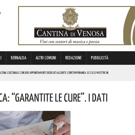
I
BERNALDA
ALTRI COMUNI
REDAZIONE
PUBBLICITÀ
SCENA CULTURALE CON DUE APPUNTAMENTI DEDICATI ALL’ARTE CONTEMPORANEA. ECCO LE MOSTRE IN
a: “Garantite Le Cure”. I Dati
 BORSA DI STUDIO DEL VALORE DI 800 EURO! COMPLIMENTI
IERI DI MALTA”. ECCO IL PROGRAMMA
ICE ALLO SPETTACOLO DI ROSMY, UN EMOZIONANTE VIAGGIO TRA MUSICA E PAROLE. I DETTAGLI
REGOLA: “IL PROBLEMA RIGUARDA L’INTERO TERRITORIO NAZIONALE”! I DETTAGLI