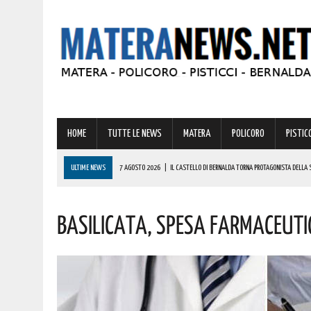
HOME
TUTTE LE NEWS
MATERA
POLICORO
PISTICC
ULTIME NEWS
7 AGOSTO 2026
|
IL CASTELLO DI BERNALDA TORNA PROTAGONISTA DELLA 
PROGRAMMA
Basilicata, Spesa Farmaceutic
7 AGOSTO 2026
|
A FERRANDINA LORENA, DIPLOMATASI CON IL MASSIMO DEI VOTI, RICEVE UNA
7 AGOSTO 2026
|
A GRASSANO FERVONO I PREPARATIVI PER LA RIEVOCAZIONE STORICA “I CAVAL
7 AGOSTO 2026
|
BERNALDA: IL SUGGESTIVO SCENARIO DELLE TAVOLE PALATINE FARÀ DA CORN
7 AGOSTO 2026
|
BENZINA ANNACQUATA E GASOLIO SPORCO, UN IMPIANTO SU CINQUE NON È IN 