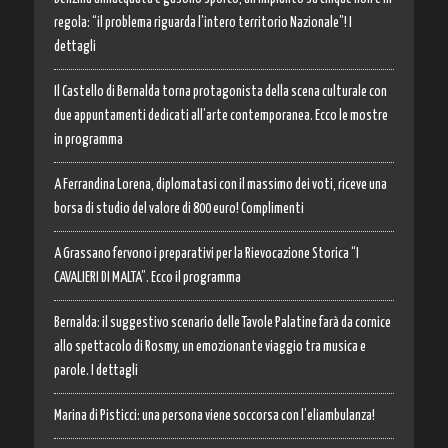
regola: “il problema riguarda l’intero territorio Nazionale”! I
dettagli
Il Castello di Bernalda torna protagonista della scena culturale con
due appuntamenti dedicati all’arte contemporanea. Ecco le mostre
in programma
A Ferrandina Lorena, diplomatasi con il massimo dei voti, riceve una
borsa di studio del valore di 800 euro! Complimenti
A Grassano fervono i preparativi per la Rievocazione Storica “I
CAVALIERI DI MALTA”. Ecco il programma
Bernalda: il suggestivo scenario delle Tavole Palatine farà da cornice
allo spettacolo di Rosmy, un emozionante viaggio tra musica e
parole. I dettagli
Marina di Pisticci: una persona viene soccorsa con l’eliambulanza!