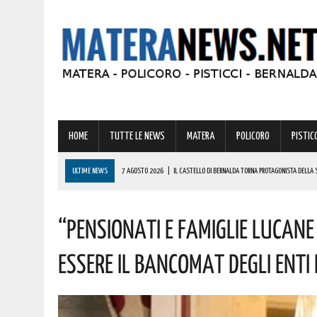
HOME
TUTTE LE NEWS
MATERA
POLICORO
PISTICC
ULTIME NEWS
7 AGOSTO 2026
|
IL CASTELLO DI BERNALDA TORNA PROTAGONISTA DELLA 
PROGRAMMA
“Pensionati E Famiglie Lucan
7 AGOSTO 2026
|
A FERRANDINA LORENA, DIPLOMATASI CON IL MASSIMO DEI VOTI, RICEVE UNA
7 AGOSTO 2026
|
A GRASSANO FERVONO I PREPARATIVI PER LA RIEVOCAZIONE STORICA “I CAVAL
Essere Il Bancomat Degli Enti
7 AGOSTO 2026
|
BERNALDA: IL SUGGESTIVO SCENARIO DELLE TAVOLE PALATINE FARÀ DA CORN
7 AGOSTO 2026
|
BENZINA ANNACQUATA E GASOLIO SPORCO, UN IMPIANTO SU CINQUE NON È IN 