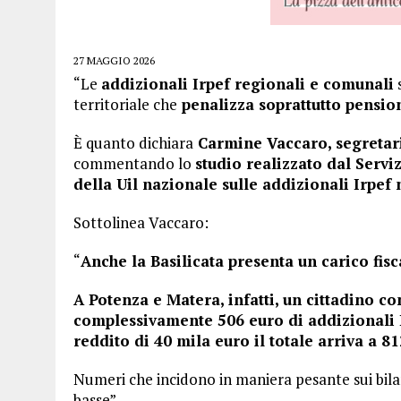
27 MAGGIO 2026
“Le
addizionali Irpef regionali e comunali
s
territoriale che
penalizza soprattutto pensiona
È quanto dichiara
Carmine Vaccaro, segretari
commentando lo
studio realizzato dal Serviz
della Uil nazionale sulle addizionali Irpef ne
Sottolinea Vaccaro:
“
Anche la Basilicata presenta un carico fisca
A Potenza e Matera, infatti, un cittadino c
complessivamente 506 euro di addizionali 
reddito di 40 mila euro il totale arriva a 8
Numeri che incidono in maniera pesante sui bilan
basse”.