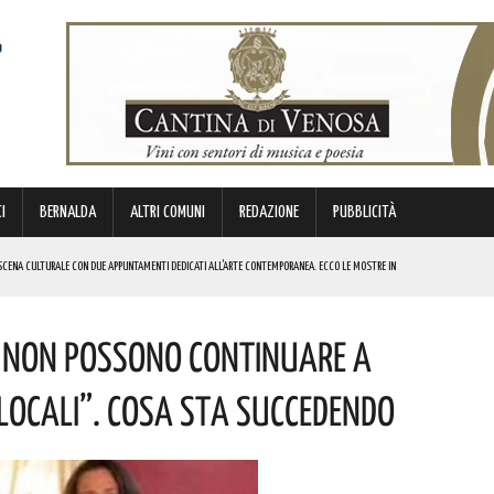
I
BERNALDA
ALTRI COMUNI
REDAZIONE
PUBBLICITÀ
SCENA CULTURALE CON DUE APPUNTAMENTI DEDICATI ALL’ARTE CONTEMPORANEA. ECCO LE MOSTRE IN
e Non Possono Continuare A
 BORSA DI STUDIO DEL VALORE DI 800 EURO! COMPLIMENTI
IERI DI MALTA”. ECCO IL PROGRAMMA
 Locali”. Cosa Sta Succedendo
ICE ALLO SPETTACOLO DI ROSMY, UN EMOZIONANTE VIAGGIO TRA MUSICA E PAROLE. I DETTAGLI
REGOLA: “IL PROBLEMA RIGUARDA L’INTERO TERRITORIO NAZIONALE”! I DETTAGLI