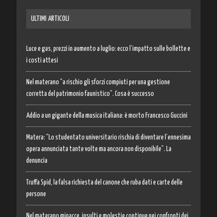
ULTIMI ARTICOLI
Luce e gas, prezzi in aumento a luglio: ecco l’impatto sulle bollette e
i costi attesi
Nel materano “a rischio gli sforzi compiuti per una gestione
corretta del patrimonio faunistico”. Cosa è successo
Addio a un gigante della musica italiana: è morto Francesco Guccini
Matera: “Lo studentato universitario rischia di diventare l’ennesima
opera annunciata tante volte ma ancora non disponibile”. La
denuncia
Truffa Spid, la falsa richiesta del canone che ruba dati e carte delle
persone
Nel materano minacce, insulti e molestie continue nei confronti dei