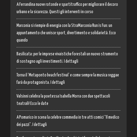
A Ferrandina nuove rotonde e spartitraffico per migliorare il decoro
urbano e la sicurezza. Questi gli interventi in corso
Marconia si riempie di energia con la StraMarconia Run is Fun: un
appuntamento che unisce sport, divertimento e solidarietà. Ecco
quando
Basilicata: per le imprese vivaistiche forestali un nuovo strumento
di sostegno agli investimenti. I dettagli
Torna il ‘Metaponto beach festival’ e come sempre la musica reggae
farà da protagonista. I dettagli
Valsinni celebra la poetessa Isabella Morra con due spettacoli
teatrali! Ecco le date
A Pomarico in scena la celebre commedia in tre atti comici “Il medico
dei pazzi”. I dettagli