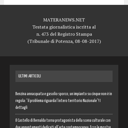
MATERANEWS.NET
Testata giornalistica iscritta al
n. 473 del Registro Stampa
(Tribunale di Potenza, 08-08-2017)
ULTIMI ARTICOLI
Benzina annacquata e gasolio sporco, un impianto su cinque non è in
regola: “il problema riguarda l’intero territorio Nazionale”! I
dettagli
Il Castello di Bernalda torna protagonista della scena culturale con
due appuntamenti dedicati all’arte contemporanea. Ecco le mostre