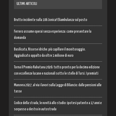
ULTIMI ARTICOLI
Brutto incidente sulla 106 Jonica! Eliambulanza sul posto
Ferrero assume operai senza esperienza: come presentare la
domanda
Basilicata, Risorse idriche: più capillare il monitoraggio.
Aggiudicato appalto da oltre 1 milione di euro
Torna il Premio Rabatana 2026: tutto pronto per la decima edizione
con eccellenze lucane e nazionali sotto le stelle di Tursi. I premiati
Manovra 2027, al via i lavori sulla Legge di Bilancio: dalle pensioni alle
tasse
Codice della strada, le novità allo studio: ipotesi patente a 17 anni e
sorpasso a destra in autostrada