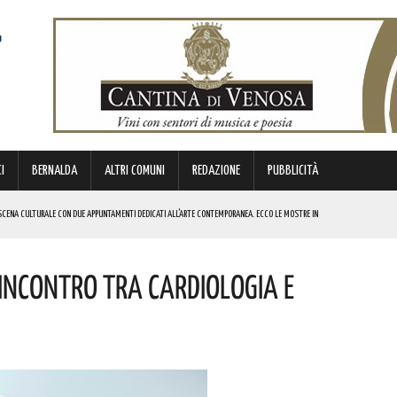
I
BERNALDA
ALTRI COMUNI
REDAZIONE
PUBBLICITÀ
SCENA CULTURALE CON DUE APPUNTAMENTI DEDICATI ALL’ARTE CONTEMPORANEA. ECCO LE MOSTRE IN
 Incontro Tra Cardiologia E
 BORSA DI STUDIO DEL VALORE DI 800 EURO! COMPLIMENTI
IERI DI MALTA”. ECCO IL PROGRAMMA
ICE ALLO SPETTACOLO DI ROSMY, UN EMOZIONANTE VIAGGIO TRA MUSICA E PAROLE. I DETTAGLI
REGOLA: “IL PROBLEMA RIGUARDA L’INTERO TERRITORIO NAZIONALE”! I DETTAGLI