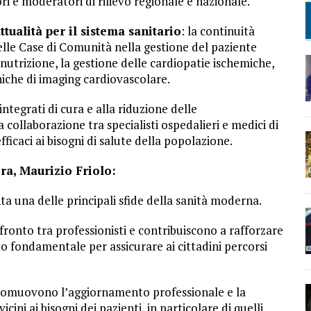
i e moderatori di rilievo regionale e nazionale.
tualità per il sistema sanitario
: la continuità
 delle Case di Comunità nella gestione del paziente
nutrizione, la gestione delle cardiopatie ischemiche,
iche di imaging cardiovascolare.
ntegrati di cura e alla riduzione delle
a collaborazione tra specialisti ospedalieri e medici di
ficaci ai bisogni di salute della popolazione.
ra, Maurizio Friolo:
a una delle principali sfide della sanità moderna.
fronto tra professionisti e contribuiscono a rafforzare
to fondamentale per assicurare ai cittadini percorsi
promuovono l’aggiornamento professionale e la
ini ai bisogni dei pazienti, in particolare di quelli