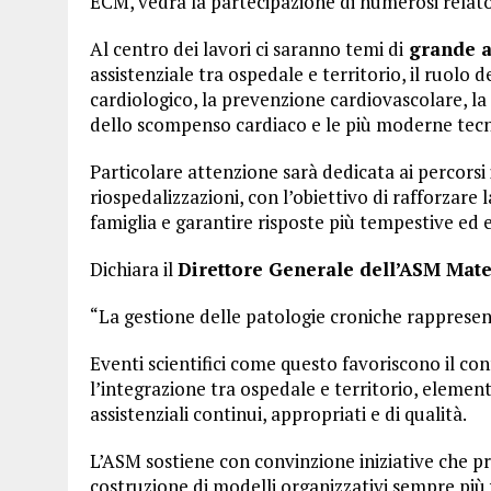
ECM, vedrà la partecipazione di numerosi relator
Al centro dei lavori ci saranno temi di
grande at
assistenziale tra ospedale e territorio, il ruolo
cardiologico, la prevenzione cardiovascolare, la 
dello scompenso cardiaco e le più moderne tecn
Particolare attenzione sarà dedicata ai percorsi i
riospedalizzazioni, con l’obiettivo di rafforzare l
famiglia e garantire risposte più tempestive ed ef
Dichiara il
Direttore Generale dell’ASM Mate
“La gestione delle patologie croniche rappresent
Eventi scientifici come questo favoriscono il con
l’integrazione tra ospedale e territorio, elemen
assistenziali continui, appropriati e di qualità.
L’ASM sostiene con convinzione iniziative che 
costruzione di modelli organizzativi sempre più vic