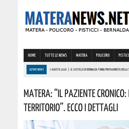
HOME
TUTTE LE NEWS
MATERA
POLICORO
PISTICC
ULTIME NEWS
7 AGOSTO 2026
|
IL CASTELLO DI BERNALDA TORNA PROTAGONISTA DELLA 
PROGRAMMA
Matera: “Il Paziente Cronico:
7 AGOSTO 2026
|
A FERRANDINA LORENA, DIPLOMATASI CON IL MASSIMO DEI VOTI, RICEVE UNA
7 AGOSTO 2026
|
A GRASSANO FERVONO I PREPARATIVI PER LA RIEVOCAZIONE STORICA “I CAVAL
Territorio”. Ecco I Dettagli
7 AGOSTO 2026
|
BERNALDA: IL SUGGESTIVO SCENARIO DELLE TAVOLE PALATINE FARÀ DA CORN
7 AGOSTO 2026
|
BENZINA ANNACQUATA E GASOLIO SPORCO, UN IMPIANTO SU CINQUE NON È IN 