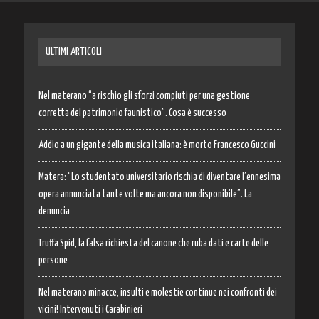
ULTIMI ARTICOLI
Nel materano “a rischio gli sforzi compiuti per una gestione
corretta del patrimonio faunistico”. Cosa è successo
Addio a un gigante della musica italiana: è morto Francesco Guccini
Matera: “Lo studentato universitario rischia di diventare l’ennesima
opera annunciata tante volte ma ancora non disponibile”. La
denuncia
Truffa Spid, la falsa richiesta del canone che ruba dati e carte delle
persone
Nel materano minacce, insulti e molestie continue nei confronti dei
vicini! Intervenuti i Carabinieri