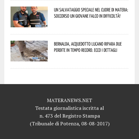
Un salvataggio speciale nel cuore di Matera:
soccorso un giovane falco in difficoltà!
Bernalda, Acquedotto Lucano ripara due
perdite in tempo record. Ecco i dettagli
MATERANEWS.NET
Testata giornalistica iscritta al
n. 473 del Registro Stampa
(Tribunale di Potenza, 08-08-2017)