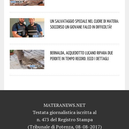
Un salvataggio speciale nel cuore di Matera:
soccorso un giovane falco in difficoltà!
Bernalda, Acquedotto Lucano ripara due
perdite in tempo record. Ecco i dettagli
MATERANEWS.NET
Testata giornalistica iscritta al
n. 473 del Registro Stampa
(Tribunale di Potenza, 08-08-2017)