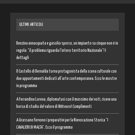
ULTIMI ARTICOLI
Benzina annacquata e gasolio sporco, un impianto su cinque non è in
regola: “il problema riguarda l’intero territorio Nazionale”! I
dettagli
Il Castello di Bernalda torna protagonista della scena culturale con
due appuntamenti dedicati all’arte contemporanea. Ecco le mostre
in programma
A Ferrandina Lorena, diplomatasi con il massimo dei voti, riceve una
borsa di studio del valore di 800 euro! Complimenti
A Grassano fervono i preparativi per la Rievocazione Storica “I
CAVALIERI DI MALTA”. Ecco il programma