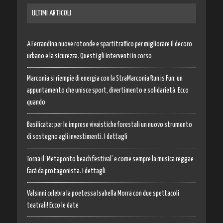
ULTIMI ARTICOLI
A Ferrandina nuove rotonde e spartitraffico per migliorare il decoro
urbano e la sicurezza. Questi gli interventi in corso
Marconia si riempie di energia con la StraMarconia Run is Fun: un
appuntamento che unisce sport, divertimento e solidarietà. Ecco
quando
Basilicata: per le imprese vivaistiche forestali un nuovo strumento
di sostegno agli investimenti. I dettagli
Torna il ‘Metaponto beach festival’ e come sempre la musica reggae
farà da protagonista. I dettagli
Valsinni celebra la poetessa Isabella Morra con due spettacoli
teatrali! Ecco le date