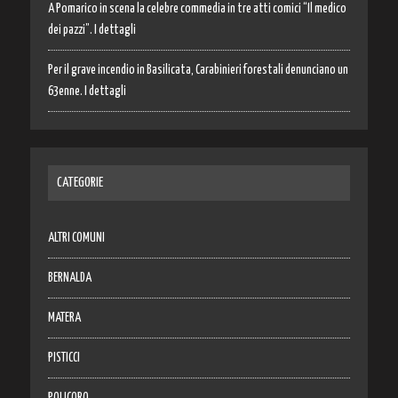
A Pomarico in scena la celebre commedia in tre atti comici “Il medico
dei pazzi”. I dettagli
Per il grave incendio in Basilicata, Carabinieri forestali denunciano un
63enne. I dettagli
CATEGORIE
ALTRI COMUNI
BERNALDA
MATERA
PISTICCI
POLICORO