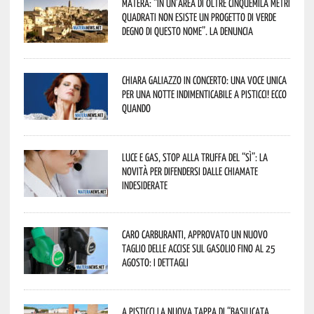
Matera: “In un’area di oltre cinquemila metri
quadrati non esiste un progetto di verde
degno di questo nome”. La denuncia
Chiara Galiazzo in concerto: una voce unica
per una notte indimenticabile a Pisticci! Ecco
quando
Luce e gas, stop alla truffa del “Sì”: la
novità per difendersi dalle chiamate
indesiderate
Caro carburanti, approvato un nuovo
taglio delle accise sul gasolio fino al 25
agosto: i dettagli
A Pisticci la nuova tappa di “Basilicata,