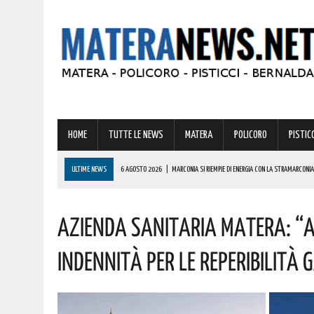
HOME
TUTTE LE NEWS
MATERA
POLICORO
PISTICC
ULTIME NEWS
6 AGOSTO 2026
|
MARCONIA SI RIEMPIE DI ENERGIA CON LA STRAMARCONIA
6 AGOSTO 2026
|
BASILICATA: PER LE IMPRESE VIVAISTICHE FORESTALI UN NUOVO STRUMENTO 
Azienda Sanitaria Matera: “a
6 AGOSTO 2026
|
TORNA IL ‘METAPONTO BEACH FESTIVAL’ E COME SEMPRE LA MUSICA REGGAE 
6 AGOSTO 2026
|
VALSINNI CELEBRA LA POETESSA ISABELLA MORRA CON DUE SPETTACOLI TEAT
Indennità Per Le Reperibilità 
6 AGOSTO 2026
|
A FERRANDINA NUOVE ROTONDE E SPARTITRAFFICO PER MIGLIORARE IL DECORO