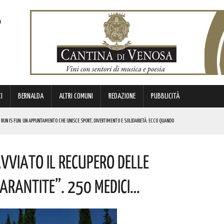
I
BERNALDA
ALTRI COMUNI
REDAZIONE
PUBBLICITÀ
 RUN IS FUN: UN APPUNTAMENTO CHE UNISCE SPORT, DIVERTIMENTO E SOLIDARIETÀ. ECCO QUANDO
DI SOSTEGNO AGLI INVESTIMENTI. I DETTAGLI
vviato Il Recupero Delle
FARÀ DA PROTAGONISTA. I DETTAGLI
RALI! ECCO LE DATE
Garantite”. 250 Medici…
 URBANO E LA SICUREZZA. QUESTI GLI INTERVENTI IN CORSO