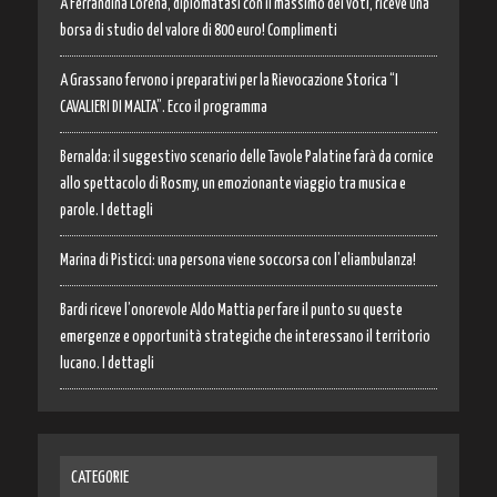
A Ferrandina Lorena, diplomatasi con il massimo dei voti, riceve una
borsa di studio del valore di 800 euro! Complimenti
A Grassano fervono i preparativi per la Rievocazione Storica “I
CAVALIERI DI MALTA”. Ecco il programma
Bernalda: il suggestivo scenario delle Tavole Palatine farà da cornice
allo spettacolo di Rosmy, un emozionante viaggio tra musica e
parole. I dettagli
Marina di Pisticci: una persona viene soccorsa con l’eliambulanza!
Bardi riceve l’onorevole Aldo Mattia per fare il punto su queste
emergenze e opportunità strategiche che interessano il territorio
lucano. I dettagli
CATEGORIE