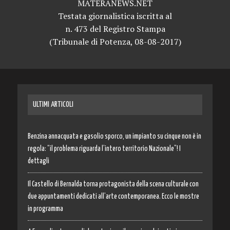
MATERANEWS.NET
Testata giornalistica iscritta al
n. 473 del Registro Stampa
(Tribunale di Potenza, 08-08-2017)
ULTIMI ARTICOLI
Benzina annacquata e gasolio sporco, un impianto su cinque non è in
regola: “il problema riguarda l’intero territorio Nazionale”! I
dettagli
Il Castello di Bernalda torna protagonista della scena culturale con
due appuntamenti dedicati all’arte contemporanea. Ecco le mostre
in programma