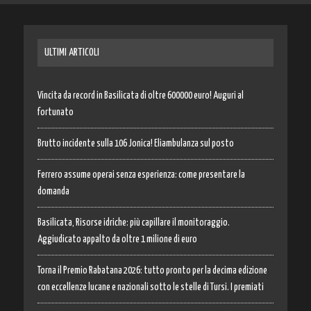
ULTIMI ARTICOLI
Vincita da record in Basilicata di oltre 600000 euro! Auguri al
fortunato
Brutto incidente sulla 106 Jonica! Eliambulanza sul posto
Ferrero assume operai senza esperienza: come presentare la
domanda
Basilicata, Risorse idriche: più capillare il monitoraggio.
Aggiudicato appalto da oltre 1 milione di euro
Torna il Premio Rabatana 2026: tutto pronto per la decima edizione
con eccellenze lucane e nazionali sotto le stelle di Tursi. I premiati