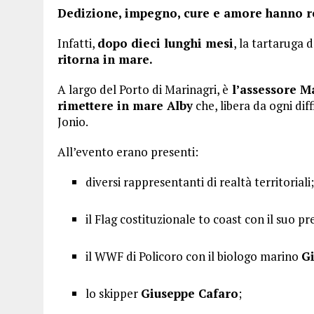
Dedizione, impegno, cure e amore hanno res
Infatti,
dopo dieci lunghi mesi
, la tartaruga d
ritorna in mare.
A largo del Porto di Marinagri, è
l’assessore Ma
rimettere in mare Alby
che, libera da ogni dif
Jonio.
All’evento erano presenti:
diversi rappresentanti di realtà territoriali;
il Flag costituzionale to coast con il suo p
il WWF di Policoro con il biologo marino
Gi
lo skipper
Giuseppe Cafaro
;