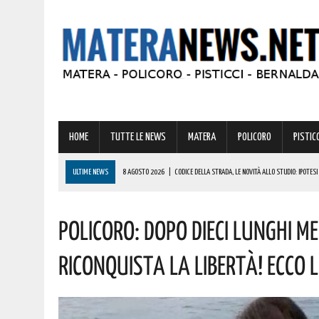
HOME
TUTTE LE NEWS
MATERA
POLICORO
PISTICC
ULTIME NEWS
8 AGOSTO 2026
|
CODICE DELLA STRADA, LE NOVITÀ ALLO STUDIO: IPOTES
8 AGOSTO 2026
|
BASILICATA: GRAVISSIMA AGGRESSIONE IN QUESTO CARCERE! LA DENUNCIA
Policoro: Dopo Dieci Lunghi M
8 AGOSTO 2026
|
BASILICATA: OLTRE 151 MILIONI PER IMPRESE, LAVORO ED ENERGIA SOSTENIBIL
8 AGOSTO 2026
|
MIGLIONICO TORNA INDIETRO NEL TEMPO: UN’INTERA CITTADINANZA SI FA ATTR
Riconquista La Libertà! Ecco 
8 AGOSTO 2026
|
MANOVRA 2027, AL VIA I LAVORI SULLA LEGGE DI BILANCIO: DALLE PENSIONI 