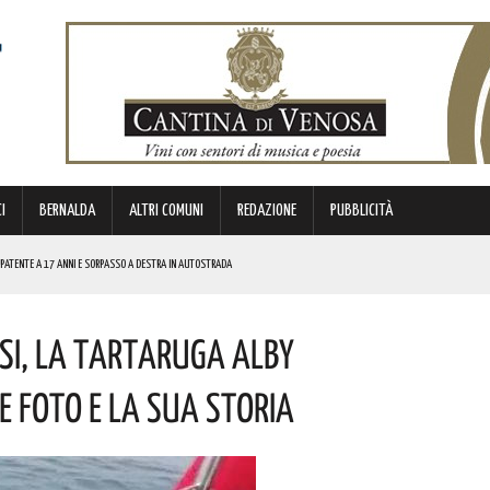
I
BERNALDA
ALTRI COMUNI
REDAZIONE
PUBBLICITÀ
I PATENTE A 17 ANNI E SORPASSO A DESTRA IN AUTOSTRADA
esi, La Tartaruga Alby
E. I DETTAGLI
ICE E CUSTODE DELLA PROPRIA IDENTITÀ. L’INIZIATIVA
Le Foto E La Sua Storia
ALLE TASSE