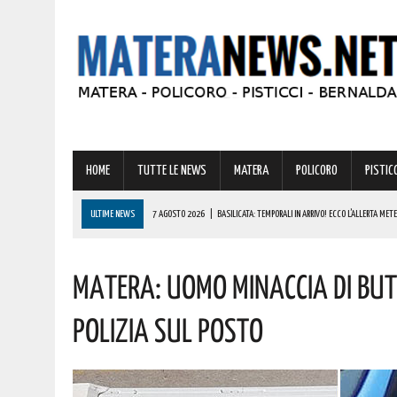
HOME
TUTTE LE NEWS
MATERA
POLICORO
PISTICC
ULTIME NEWS
7 AGOSTO 2026
|
BASILICATA: TEMPORALI IN ARRIVO! ECCO L’ALLERTA MET
7 AGOSTO 2026
|
A FERRANDINA CINQUE SERATE DI GRANDE MUSICA, CON UN PROGRAMMA CHE U
Matera: Uomo Minaccia Di Bu
7 AGOSTO 2026
|
STRAGE DI MARCINELLE, VIVO IL RICORDO DEL SACRIFICIO DEI LUCANI 70 AN
7 AGOSTO 2026
|
SICCITÀ, PIÙ CARBURANTE AGRICOLO AGEVOLATO ALLE AZIENDE LUCANE: IL
Polizia Sul Posto
7 AGOSTO 2026
|
POLICORO RENDE OMAGGIO AD ADAMESTEANU: AL VIA LA SESTA EDIZIONE DEL