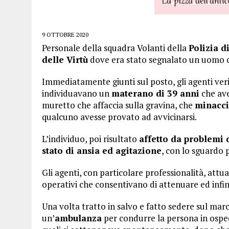
9 OTTOBRE 2020
Personale della squadra Volanti della
Polizia d
delle Virtù
dove era stato segnalato un uomo co
Immediatamente giunti sul posto, gli agenti ver
individuavano un
materano di 39 anni
che ave
muretto che affaccia sulla gravina, che
minacci
qualcuno avesse provato ad avvicinarsi.
L’individuo, poi risultato
affetto da problemi d
stato di ansia ed agitazione
, con lo sguardo 
Gli agenti, con particolare professionalità, att
operativi che consentivano di attenuare ed infin
Una volta tratto in salvo e fatto sedere sul marc
un’
ambulanza
per condurre la persona in osped