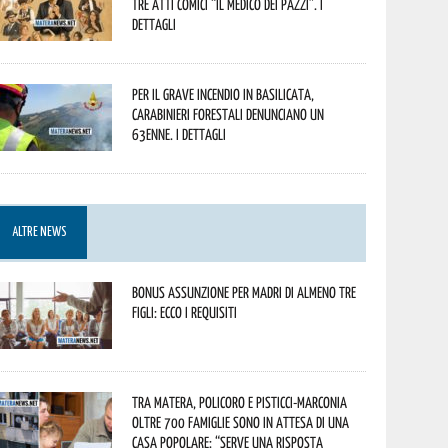
tre atti comici “Il medico dei pazzi”. I
dettagli
Per il grave incendio in Basilicata,
Carabinieri forestali denunciano un
63enne. I dettagli
ALTRE NEWS
Bonus assunzione per madri di almeno tre
figli: ecco i requisiti
Tra Matera, Policoro e Pisticci-Marconia
oltre 700 famiglie sono in attesa di una
casa popolare: “serve una risposta