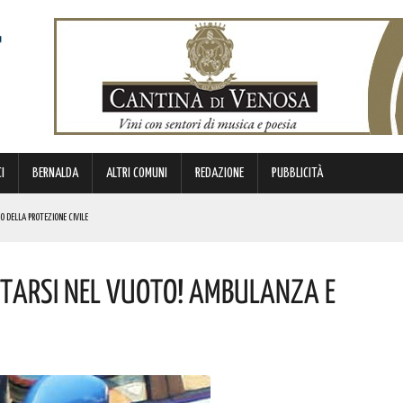
I
BERNALDA
ALTRI COMUNI
REDAZIONE
PUBBLICITÀ
EO DELLA PROTEZIONE CIVILE
NISCE LA SCENA ITALIANA A QUELLA INTERNAZIONALE. GLI APPUNTAMENTI IMPERDIBILI
ttarsi Nel Vuoto! Ambulanza E
NI DOPO: QUESTO L’OMAGGIO
 PROVVEDIMENTO
 PREMIO DEDICATO AL PADRE DELL’ARCHEOLOGIA LUCANA. I DETTAGLI