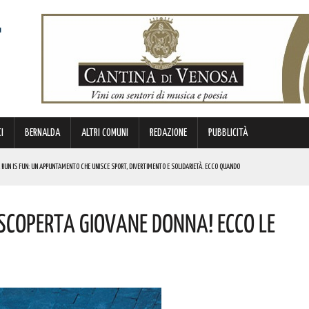
I
BERNALDA
ALTRI COMUNI
REDAZIONE
PUBBLICITÀ
 RUN IS FUN: UN APPUNTAMENTO CHE UNISCE SPORT, DIVERTIMENTO E SOLIDARIETÀ. ECCO QUANDO
DI SOSTEGNO AGLI INVESTIMENTI. I DETTAGLI
 Scoperta Giovane Donna! Ecco Le
FARÀ DA PROTAGONISTA. I DETTAGLI
RALI! ECCO LE DATE
 URBANO E LA SICUREZZA. QUESTI GLI INTERVENTI IN CORSO