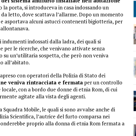
del sistema antifurto installate nell’abitazione
 la porta, si introduceva in casa indossando un
a da letto, dove scattava l’allarme. Dopo un momento
ò e asportava alcuni astucci contenenti bigiotteria, per
i allontanava.
i indumenti indossati dalla ladra, dei quali si
e per le ricerche, che venivano attivate senza
to su un’utilitaria sospetta, che però non veniva
o all’abitato.
apreso con operatori della Polizia di Stato dei
one veniva rintracciata e fermata
per un controllo
e locale, con a bordo due donne di etnia Rom, di cui
mente agitate alla vista degli agenti.
 Squadra Mobile, le quali si sono avvalse anche di
lizia Scientifica, l’autrice del furto comparsa nei
risponderebbe proprio alla donna di etnia Rom fermata a