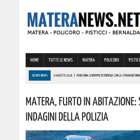
HOME
TUTTE LE NEWS
MATERA
POLICORO
PISTICC
ULTIME NEWS
6 AGOSTO 2026
|
MARCONIA SI RIEMPIE DI ENERGIA CON LA STRAMARCONIA
6 AGOSTO 2026
|
BASILICATA: PER LE IMPRESE VIVAISTICHE FORESTALI UN NUOVO STRUMENTO 
Matera, Furto In Abitazione:
6 AGOSTO 2026
|
TORNA IL ‘METAPONTO BEACH FESTIVAL’ E COME SEMPRE LA MUSICA REGGAE 
6 AGOSTO 2026
|
VALSINNI CELEBRA LA POETESSA ISABELLA MORRA CON DUE SPETTACOLI TEAT
Indagini Della Polizia
6 AGOSTO 2026
|
A FERRANDINA NUOVE ROTONDE E SPARTITRAFFICO PER MIGLIORARE IL DECORO