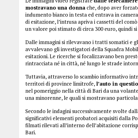
Le immagini video registrate
dalle telecamere 
mostravano una donna
che, dopo aver forzato
indumento bianco in testa ed entrava in camer
di esitazione, l’intrusa apriva i cassetti del com
un valore poi stimato di circa 300 euro, quindi s
Dalle immagini si rilevavano i tratti somatici e gl
avvalevano gli investigatori della Squadra Mobil
esitazioni. Le ricerche si focalizzavano ben pres
rintracciata né in città, né lungo le strade intorn
Tuttavia, attraverso lo scambio informativo intr
territori di province limitrofe,
l’auto in questi
nel pomeriggio nella città di Bari da una volant
una minorenne, le quali si mostravano particolar
Secondo le indagini successivamente svolte dalla
significativi elementi probatori acquisiti dalla Po
filmati rilevati all’interno dell’abitazione cor
Bari.