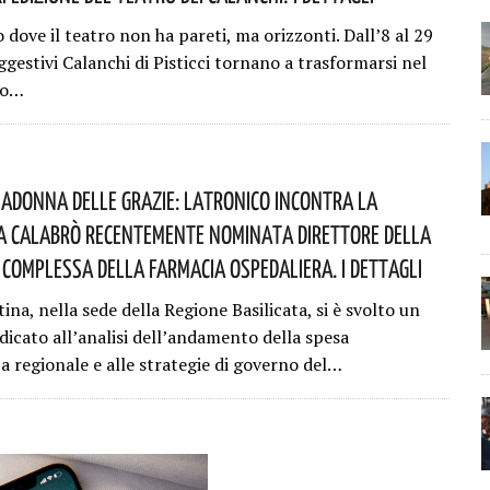
 dove il teatro non ha pareti, ma orizzonti. Dall’8 al 29
ggestivi Calanchi di Pisticci tornano a trasformarsi nel
co…
adonna Delle Grazie: Latronico Incontra La
 Calabrò Recentemente Nominata Direttore Della
Complessa Della Farmacia Ospedaliera. I Dettagli
na, nella sede della Regione Basilicata, si è svolto un
dicato all’analisi dell’andamento della spesa
a regionale e alle strategie di governo del…