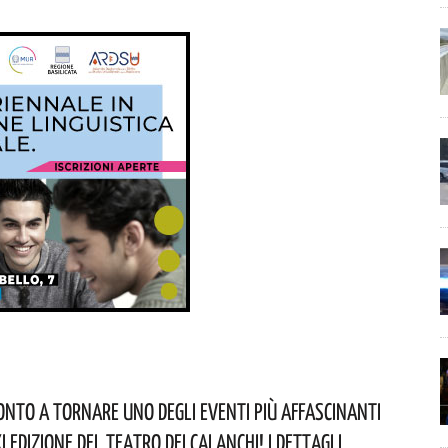
ronto A Tornare Uno Degli Eventi Più Affascinanti
’XI Edizione Del Teatro Dei Calanchi! I Dettagli