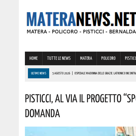
HOME
TUTTE LE NEWS
MATERA
POLICORO
PISTICC
ULTIME NEWS
5 AGOSTO 2026
|
OSPEDALE MADONNA DELLE GRAZIE: LATRONICO INCONT
FARMACIA OSPEDALIERA. I DETTAGLI
Pisticci, Al Via Il Progetto “S
5 AGOSTO 2026
|
A METAPONTO SOCCORSA UNA PERSONA IN SPIAGGIA. ECCO COSA È SUCCES
5 AGOSTO 2026
|
VERTENZA CALLMAT, LA REGIONE: “COMPRENDIAMO LE PREOCCUPAZIONI DEI LA
Domanda
5 AGOSTO 2026
|
GRAVE INCENDIO IN BASILICATA! VIGILI DEL FUOCO SUL POSTO DA IERI
5 AGOSTO 2026
|
PISTICCI, PRONTO A TORNARE UNO DEGLI EVENTI PIÙ AFFASCINANTI D’ITALIA: L