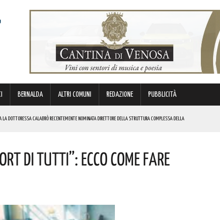
I
BERNALDA
ALTRI COMUNI
REDAZIONE
PUBBLICITÀ
RA LA DOTTORESSA CALABRÒ RECENTEMENTE NOMINATA DIRETTORE DELLA STRUTTURA COMPLESSA DELLA
port Di Tutti”: Ecco Come Fare
SO
VORATORI E DEI SINDACATI TUTTAVIA IL PERCORSO NON SI È INTERROTTO”. I DETTAGLI
’XI EDIZIONE DEL TEATRO DEI CALANCHI! I DETTAGLI