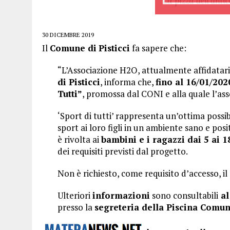
30 DICEMBRE 2019
Il
Comune di
Pisticci
fa sapere che:
“L’Associazione H2O, attualmente affidatari
di Pisticci
, informa che,
fino al 16/01/202
Tutti”
, promossa dal CONI e alla quale l’asso
‘Sport di tutti’ rappresenta un’ottima possib
sport ai loro figli in un ambiente sano e po
è rivolta ai
bambini e i ragazzi dai 5 ai 1
dei requisiti previsti dal progetto.
Non è richiesto, come requisito d’accesso, il
Ulteriori
informazioni
sono consultabili
al
presso la
segreteria della Piscina Comu