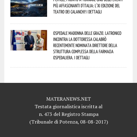
più affascinanti d’Italia: l’XI edizione del
Teatro dei Calanchi! I dettagli
Ospedale Madonna delle Grazie: Latronico
incontra la dottoressa Calabrò
recentemente nominata Direttore della
Struttura Complessa della Farmacia
Ospedaliera. I dettagli
MATERANEWS.NET
Testata giornalistica iscritta al
n. 473 del Registro Stampa
(Tribunale di Potenza, 08-08-2017)