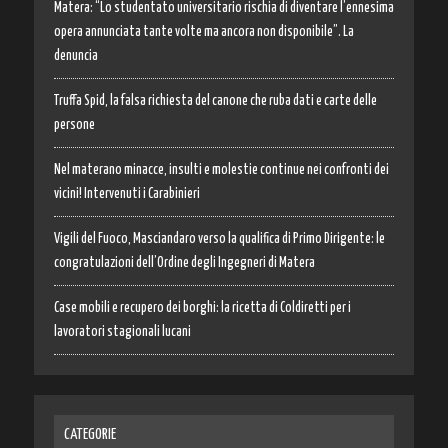
Matera: “Lo studentato universitario rischia di diventare l’ennesima
opera annunciata tante volte ma ancora non disponibile”. La
denuncia
Truffa Spid, la falsa richiesta del canone che ruba dati e carte delle
persone
Nel materano minacce, insulti e molestie continue nei confronti dei
vicini! Intervenuti i Carabinieri
Vigili del Fuoco, Masciandaro verso la qualifica di Primo Dirigente: le
congratulazioni dell’Ordine degli Ingegneri di Matera
Case mobili e recupero dei borghi: la ricetta di Coldiretti per i
lavoratori stagionali lucani
CATEGORIE