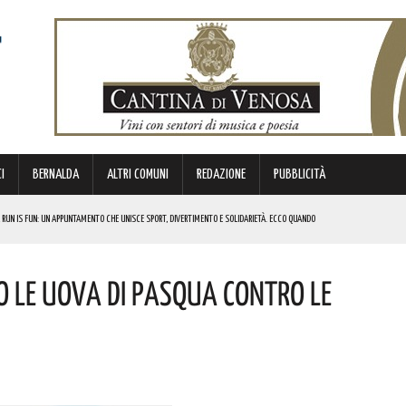
I
BERNALDA
ALTRI COMUNI
REDAZIONE
PUBBLICITÀ
 RUN IS FUN: UN APPUNTAMENTO CHE UNISCE SPORT, DIVERTIMENTO E SOLIDARIETÀ. ECCO QUANDO
DI SOSTEGNO AGLI INVESTIMENTI. I DETTAGLI
 LE UOVA DI PASQUA CONTRO LE
FARÀ DA PROTAGONISTA. I DETTAGLI
RALI! ECCO LE DATE
 URBANO E LA SICUREZZA. QUESTI GLI INTERVENTI IN CORSO