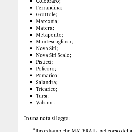
Colobraro;
Ferrandina;
Grottole;
Marconia;
Matera;
Metaponto;
Montescaglioso;
Nova Siri;
Nova Siri Scalo;
Pisticci;
Policoro;
Pomarico;
Salandra;
Tricarico;
Tursi;
Valsinni.
In una nota si legge:
“Ricordiamo che MATERAIL, nel corso della