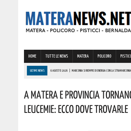
HOME
TUTTE LE NEWS
MATERA
POLICORO
PISTICC
ULTIME NEWS
6 AGOSTO 2026
|
MARCONIA SI RIEMPIE DI ENERGIA CON LA STRAMARCONIA
6 AGOSTO 2026
|
BASILICATA: PER LE IMPRESE VIVAISTICHE FORESTALI UN NUOVO STRUMENTO 
A MATERA E PROVINCIA TORNANO
6 AGOSTO 2026
|
TORNA IL ‘METAPONTO BEACH FESTIVAL’ E COME SEMPRE LA MUSICA REGGAE 
6 AGOSTO 2026
|
VALSINNI CELEBRA LA POETESSA ISABELLA MORRA CON DUE SPETTACOLI TEAT
LEUCEMIE: ECCO DOVE TROVARLE
6 AGOSTO 2026
|
A FERRANDINA NUOVE ROTONDE E SPARTITRAFFICO PER MIGLIORARE IL DECORO