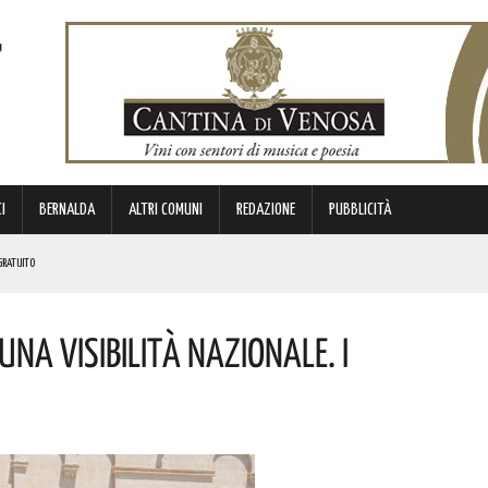
I
BERNALDA
ALTRI COMUNI
REDAZIONE
PUBBLICITÀ
GRATUITO
 LUCANI. LE NOVITÀ
una Visibilità Nazionale. I
ANA PALUMBO. IN BOCCA AL LUPO!
 PROVVEDIMENTO