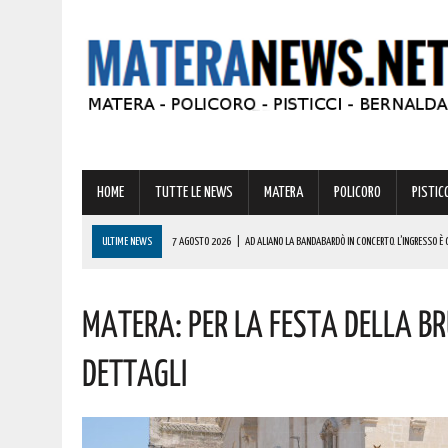
HOME
TUTTE LE NEWS
MATERA
POLICORO
PISTICC
ULTIME NEWS
7 AGOSTO 2026
|
AD ALIANO LA BANDABARDÒ IN CONCERTO. L’INGRESSO È 
7 AGOSTO 2026
|
LOTTA ALLE FRODI AGROALIMENTARI: VANTAGGI CONCRETI PER I CONSUMATORI
Matera: Per La Festa Della Br
7 AGOSTO 2026
|
GIOCHI DEL MEDITERRANEO TARANTO 2026: CONVOCATA LA FIORETTISTA LUC
7 AGOSTO 2026
|
BASILICATA: COLPO DA OLTRE 19000 EURO! AUGURI AL VINCITORE
Dettagli
7 AGOSTO 2026
|
SICCITÀ, PIÙ CARBURANTE AGRICOLO AGEVOLATO ALLE AZIENDE LUCANE: IL