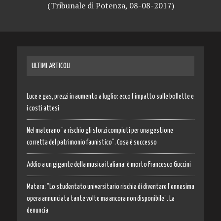
(Tribunale di Potenza, 08-08-2017)
ULTIMI ARTICOLI
Luce e gas, prezzi in aumento a luglio: ecco l’impatto sulle bollette e
i costi attesi
Nel materano “a rischio gli sforzi compiuti per una gestione
corretta del patrimonio faunistico”. Cosa è successo
Addio a un gigante della musica italiana: è morto Francesco Guccini
Matera: “Lo studentato universitario rischia di diventare l’ennesima
opera annunciata tante volte ma ancora non disponibile”. La
denuncia