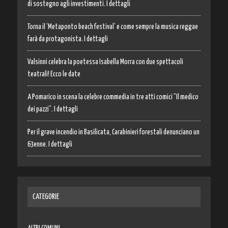
di sostegno agli investimenti. I dettagli
Torna il ‘Metaponto beach festival’ e come sempre la musica reggae
farà da protagonista. I dettagli
Valsinni celebra la poetessa Isabella Morra con due spettacoli
teatrali! Ecco le date
A Pomarico in scena la celebre commedia in tre atti comici “Il medico
dei pazzi”. I dettagli
Per il grave incendio in Basilicata, Carabinieri forestali denunciano un
63enne. I dettagli
CATEGORIE