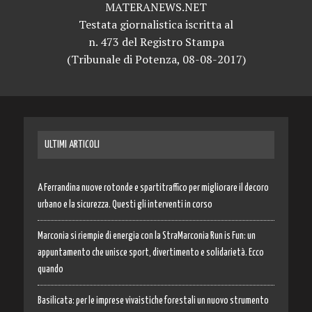
MATERANEWS.NET
Testata giornalistica iscritta al
n. 473 del Registro Stampa
(Tribunale di Potenza, 08-08-2017)
ULTIMI ARTICOLI
A Ferrandina nuove rotonde e spartitraffico per migliorare il decoro
urbano e la sicurezza. Questi gli interventi in corso
Marconia si riempie di energia con la StraMarconia Run is Fun: un
appuntamento che unisce sport, divertimento e solidarietà. Ecco
quando
Basilicata: per le imprese vivaistiche forestali un nuovo strumento