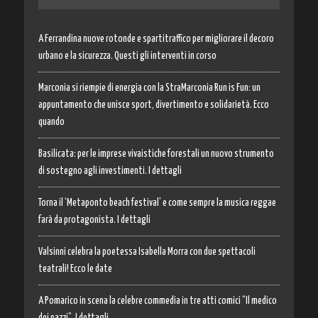
A Ferrandina nuove rotonde e spartitraffico per migliorare il decoro
urbano e la sicurezza. Questi gli interventi in corso
Marconia si riempie di energia con la StraMarconia Run is Fun: un
appuntamento che unisce sport, divertimento e solidarietà. Ecco
quando
Basilicata: per le imprese vivaistiche forestali un nuovo strumento
di sostegno agli investimenti. I dettagli
Torna il ‘Metaponto beach festival’ e come sempre la musica reggae
farà da protagonista. I dettagli
Valsinni celebra la poetessa Isabella Morra con due spettacoli
teatrali! Ecco le date
A Pomarico in scena la celebre commedia in tre atti comici “Il medico
dei pazzi”. I dettagli