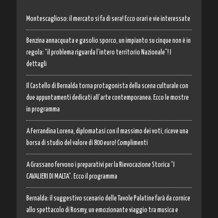
Montescaglioso: il mercato si fa di sera! Ecco orari e vie interessate
Benzina annacquata e gasolio sporco, un impianto su cinque non è in
regola: “il problema riguarda l’intero territorio Nazionale”! I
dettagli
Il Castello di Bernalda torna protagonista della scena culturale con
due appuntamenti dedicati all’arte contemporanea. Ecco le mostre
in programma
A Ferrandina Lorena, diplomatasi con il massimo dei voti, riceve una
borsa di studio del valore di 800 euro! Complimenti
A Grassano fervono i preparativi per la Rievocazione Storica “I
CAVALIERI DI MALTA”. Ecco il programma
Bernalda: il suggestivo scenario delle Tavole Palatine farà da cornice
allo spettacolo di Rosmy, un emozionante viaggio tra musica e