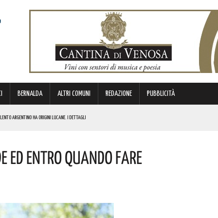
I
BERNALDA
ALTRI COMUNI
REDAZIONE
PUBBLICITÀ
ENTO ARGENTINO HA ORIGINI LUCANE. I DETTAGLI
de Ed Entro Quando Fare
BIANCA”. ECCO IL PROGRAMMA
TIMANA
I AUMENTI PIÙ MARCATI. ECCO I DATI DELL’UFFICIO STUDI CGIA