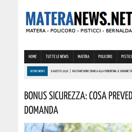
HOME
TUTTE LE NEWS
MATERA
POLICORO
PISTICC
ULTIME NEWS
9 AGOSTO 2026
|
MASTANTUONO SBARCA ALLA FIORENTINA: IL GIOVANE TAL
9 AGOSTO 2026
|
IL MATERANO FA I CONTI CON GRAVI INCENDI. ECCO LA ZONA PIÙ COLPITA
Bonus Sicurezza: Cosa Preve
9 AGOSTO 2026
|
IL BORGO DI IRSINA PRONTO AD ANIMARSI PER UNA STRAORDINARIA “NOTTE 
9 AGOSTO 2026
|
A MATERA ANCORA CALDO E AFA! ECCO LE PREVISIONI PER LA PROSSIMA SET
Domanda
9 AGOSTO 2026
|
CARO CARBURANTE, TRA LE REGIONI ITALIANE IN BASILICATA SI REGISTRANO GL