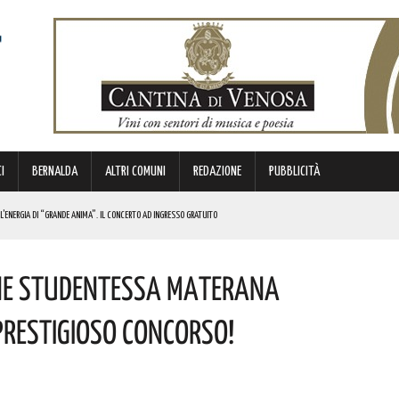
I
BERNALDA
ALTRI COMUNI
REDAZIONE
PUBBLICITÀ
L’ENERGIA DI “GRANDE ANIMA”. IL CONCERTO AD INGRESSO GRATUITO
OMMISSARIO. LE PAROLE DI BARDI
vane Studentessa Materana
E
Prestigioso Concorso!
ICE E CUSTODE DELLA PROPRIA IDENTITÀ. L’INIZIATIVA