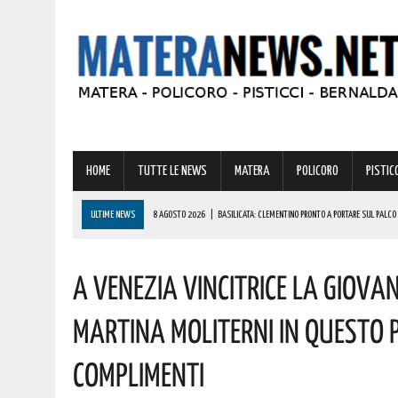
HOME
TUTTE LE NEWS
MATERA
POLICORO
PISTICC
ULTIME NEWS
8 AGOSTO 2026
|
BASILICATA: CLEMENTINO PRONTO A PORTARE SUL PALCO 
8 AGOSTO 2026
|
NOMINA AGENZIA SPAZIALE: COSPITO, ORIGINARIO DI POLICORO, È IL NUOVO C
A Venezia Vincitrice La Gio
8 AGOSTO 2026
|
BONUS CORSO DI LINGUE 2026, COME RICHIEDERLO ALL’INPS E A CHI SPETTA
8 AGOSTO 2026
|
MONTESCAGLIOSO: IL MERCATO SI FA DI SERA! ECCO ORARI E VIE INTERESSAT
Martina Moliterni In Questo 
8 AGOSTO 2026
|
MIGLIONICO TORNA INDIETRO NEL TEMPO: UN’INTERA CITTADINANZA SI FA ATTR
Complimenti