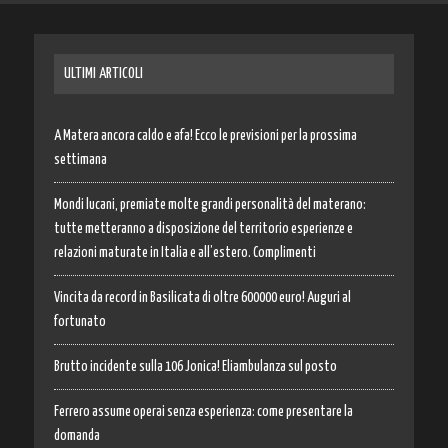
ULTIMI ARTICOLI
A Matera ancora caldo e afa! Ecco le previsioni per la prossima
settimana
Mondi lucani, premiate molte grandi personalità del materano:
tutte metteranno a disposizione del territorio esperienze e
relazioni maturate in Italia e all’estero. Complimenti
Vincita da record in Basilicata di oltre 600000 euro! Auguri al
fortunato
Brutto incidente sulla 106 Jonica! Eliambulanza sul posto
Ferrero assume operai senza esperienza: come presentare la
domanda