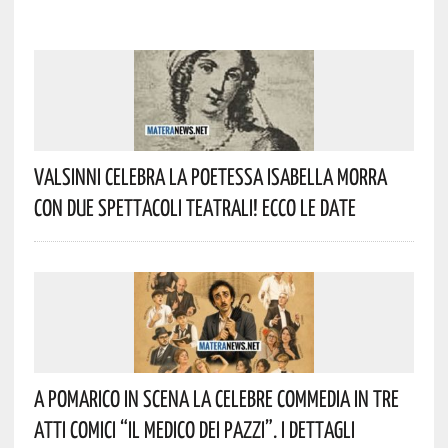
Valsinni Celebra La Poetessa Isabella Morra
Con Due Spettacoli Teatrali! Ecco Le Date
A Pomarico In Scena La Celebre Commedia In Tre
Atti Comici “Il Medico Dei Pazzi”. I Dettagli