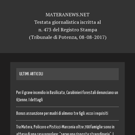
MATERANEWS.NET
Testata giornalistica iscritta al
n. 473 del Registro Stampa
(Tribunale di Potenza, 08-08-2017)
ULTIMI ARTICOLI
Per il grave incendio in Basilicata, Carabinieri forestali denunciano un
63enne. I dettagli
Bonus assunzione per madri di almeno tre figli: ecco i requisiti
Tra Matera, Policoro e Pisticci-Marconia oltre 700 famiglie sono in
attesa di una casa popolare: “serve una risposta straordinaria”. I