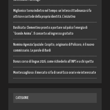
Miglionico torna indietro nel tempo: un’intera cittadinanza si fa
attrice e custode della propria identità. L’iniziativa
Basilicata: Clementino pronto a portare sul palco l’energia di
“Grande Anima”. Il concerto ad ingresso gratuito
Nomina Agenzia Spaziale: Cospito, originario di Policoro, è il nuovo
commissario. Le parole di Bardi
Bonus corso di lingue 2026, come richiederlo all’INPS e a chi spetta
Montescaglioso: il mercato si fa di sera! Ecco orari e vie interessate
CATEGORIE