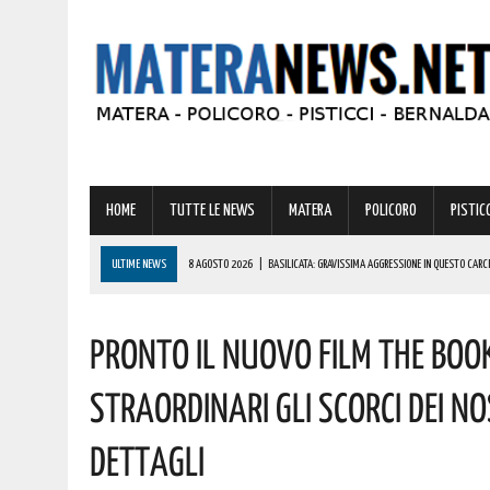
HOME
TUTTE LE NEWS
MATERA
POLICORO
PISTICC
ULTIME NEWS
8 AGOSTO 2026
|
BASILICATA: GRAVISSIMA AGGRESSIONE IN QUESTO CARC
8 AGOSTO 2026
|
BASILICATA: OLTRE 151 MILIONI PER IMPRESE, LAVORO ED ENERGIA SOSTENIBIL
Pronto Il Nuovo Film The Boo
8 AGOSTO 2026
|
MIGLIONICO TORNA INDIETRO NEL TEMPO: UN’INTERA CITTADINANZA SI FA ATTR
8 AGOSTO 2026
|
BASILICATA: CLEMENTINO PRONTO A PORTARE SUL PALCO L’ENERGIA DI “GRA
Straordinari Gli Scorci Dei No
8 AGOSTO 2026
|
CODICE DELLA STRADA, LE NOVITÀ ALLO STUDIO: IPOTESI PATENTE A 17 AN
Dettagli