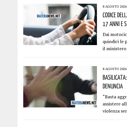
8 AGOSTO 2026
Codice Dell
17 Anni E 
Dai motocicl
quindici le 
il ministero
8 AGOSTO 2026
Basilicata
Denuncia
“Basta aggr
assistere al
violenza se