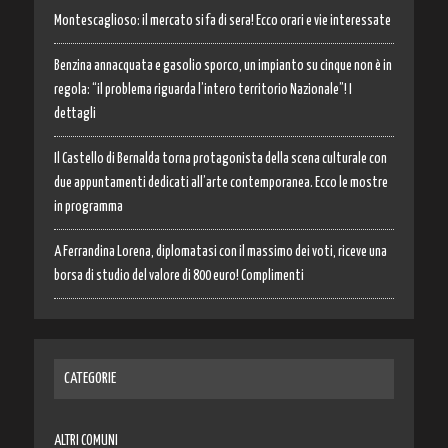
Montescaglioso: il mercato si fa di sera! Ecco orari e vie interessate
Benzina annacquata e gasolio sporco, un impianto su cinque non è in
regola: “il problema riguarda l’intero territorio Nazionale”! I
dettagli
Il Castello di Bernalda torna protagonista della scena culturale con
due appuntamenti dedicati all’arte contemporanea. Ecco le mostre
in programma
A Ferrandina Lorena, diplomatasi con il massimo dei voti, riceve una
borsa di studio del valore di 800 euro! Complimenti
CATEGORIE
ALTRI COMUNI