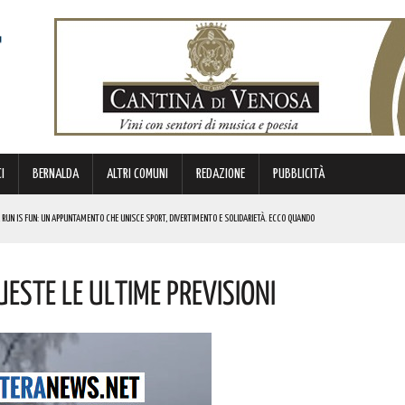
I
BERNALDA
ALTRI COMUNI
REDAZIONE
PUBBLICITÀ
 RUN IS FUN: UN APPUNTAMENTO CHE UNISCE SPORT, DIVERTIMENTO E SOLIDARIETÀ. ECCO QUANDO
DI SOSTEGNO AGLI INVESTIMENTI. I DETTAGLI
ueste Le Ultime Previsioni
FARÀ DA PROTAGONISTA. I DETTAGLI
RALI! ECCO LE DATE
 URBANO E LA SICUREZZA. QUESTI GLI INTERVENTI IN CORSO