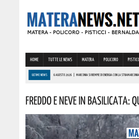
HOME
TUTTE LE NEWS
MATERA
POLICORO
PISTICC
ULTIME NEWS
6 AGOSTO 2026
|
MARCONIA SI RIEMPIE DI ENERGIA CON LA STRAMARCONIA
6 AGOSTO 2026
|
BASILICATA: PER LE IMPRESE VIVAISTICHE FORESTALI UN NUOVO STRUMENTO 
Freddo E Neve In Basilicata: Q
6 AGOSTO 2026
|
TORNA IL ‘METAPONTO BEACH FESTIVAL’ E COME SEMPRE LA MUSICA REGGAE 
6 AGOSTO 2026
|
VALSINNI CELEBRA LA POETESSA ISABELLA MORRA CON DUE SPETTACOLI TEAT
6 AGOSTO 2026
|
A FERRANDINA NUOVE ROTONDE E SPARTITRAFFICO PER MIGLIORARE IL DECORO