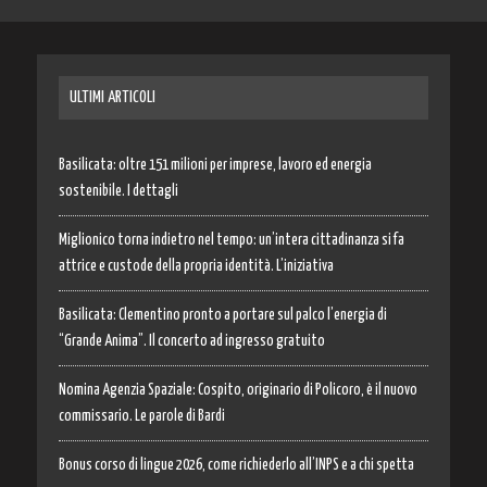
ULTIMI ARTICOLI
Basilicata: oltre 151 milioni per imprese, lavoro ed energia
sostenibile. I dettagli
Miglionico torna indietro nel tempo: un’intera cittadinanza si fa
attrice e custode della propria identità. L’iniziativa
Basilicata: Clementino pronto a portare sul palco l’energia di
“Grande Anima”. Il concerto ad ingresso gratuito
Nomina Agenzia Spaziale: Cospito, originario di Policoro, è il nuovo
commissario. Le parole di Bardi
Bonus corso di lingue 2026, come richiederlo all’INPS e a chi spetta