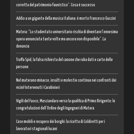
corretta del patrimonio faunistico”. Cosa è successo
Addio a un gigante della musica italiana: è morto Francesco Guccini
Matera: “Lo studentato universitario rischia di diventare l’ennesima
opera annunciata tante volte ma ancora non disponibile”. La
denuncia
Truffa Spid, la falsa richiesta del canone che ruba dati e carte delle
persone
Nel materano minacce, insulti e molestie continue nei confronti dei
vicini! Intervenuti i Carabinieri
Vigili del Fuoco, Masciandaro verso la qualifica di Primo Dirigente: le
congratulazioni dell’Ordine degli Ingegneri di Matera
Case mobili e recupero dei borghi: la ricetta di Coldiretti per i
lavoratori stagionali lucani