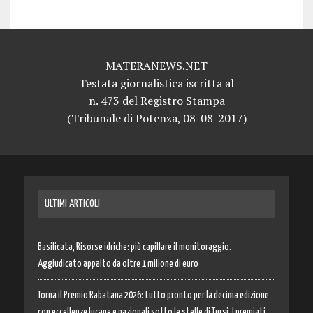
MATERANEWS.NET
Testata giornalistica iscritta al
n. 473 del Registro Stampa
(Tribunale di Potenza, 08-08-2017)
ULTIMI ARTICOLI
Basilicata, Risorse idriche: più capillare il monitoraggio.
Aggiudicato appalto da oltre 1 milione di euro
Torna il Premio Rabatana 2026: tutto pronto per la decima edizione
con eccellenze lucane e nazionali sotto le stelle di Tursi. I premiati