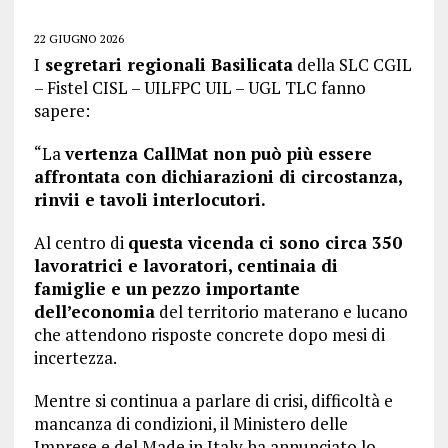
22 GIUGNO 2026
I
segretari regionali Basilicata
della SLC CGIL
– Fistel CISL – UILFPC UIL – UGL TLC fanno
sapere:
“La
vertenza CallMat non può più essere
affrontata con dichiarazioni di circostanza,
rinvii e tavoli interlocutori.
Al centro di
questa vicenda ci sono circa 350
lavoratrici e lavoratori,
centinaia di
famiglie e un pezzo importante
dell’economia
del territorio materano e lucano
che attendono risposte concrete dopo mesi di
incertezza.
Mentre si continua a parlare di crisi, difficoltà e
mancanza di condizioni, il Ministero delle
Imprese e del Made in Italy ha annunciato lo