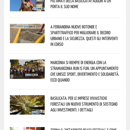
più amati della Basilicata! Auguri a chi
porta il suo nome
A Ferrandina nuove rotonde e
spartitraffico per migliorare il decoro
urbano e la sicurezza. Questi gli interventi
in corso
Marconia si riempie di energia con la
StraMarconia Run is Fun: un appuntamento
che unisce sport, divertimento e solidarietà.
Ecco quando
Basilicata: per le imprese vivaistiche
forestali un nuovo strumento di sostegno
agli investimenti. I dettagli
Torna il ‘Metaponto beach festival’ e come