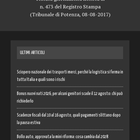
n. 473 del Registro Stampa
(Tribunale di Potenza, 08-08-2017)
ULTIMI ARTICOLI
Sciopero nazionale dei trasporti merci, perché la logistica si ferma in
tutta Italia e quali sono i rischi
Bonus nuovi nati 2026, per alcuni genitori scade il 12 agosto: chi può
richiederlo
Scadenze fiscali dal 10 al 16 agosto, quali pagamenti slittano dopo
la pausa estiva
Bollo auto, approvata la mini riforma: cosa cambia dal 2028