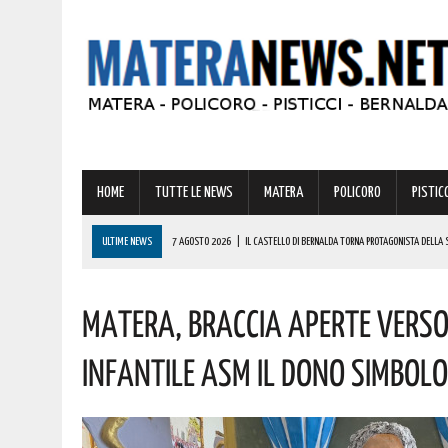
HOME
TUTTE LE NEWS
MATERA
POLICORO
PISTICC
ULTIME NEWS
7 AGOSTO 2026
|
IL CASTELLO DI BERNALDA TORNA PROTAGONISTA DELLA 
PROGRAMMA
Matera, Braccia Aperte Verso
7 AGOSTO 2026
|
A FERRANDINA LORENA, DIPLOMATASI CON IL MASSIMO DEI VOTI, RICEVE UNA
7 AGOSTO 2026
|
A GRASSANO FERVONO I PREPARATIVI PER LA RIEVOCAZIONE STORICA “I CAVAL
Infantile ASM Il Dono Simbolo
7 AGOSTO 2026
|
BERNALDA: IL SUGGESTIVO SCENARIO DELLE TAVOLE PALATINE FARÀ DA CORN
7 AGOSTO 2026
|
BENZINA ANNACQUATA E GASOLIO SPORCO, UN IMPIANTO SU CINQUE NON È IN 