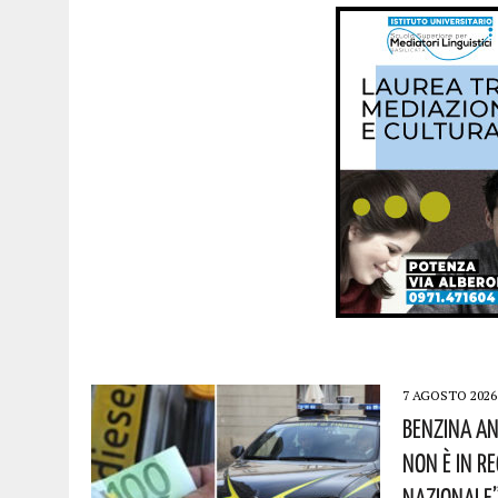
7 AGOSTO 2026
Benzina An
Non È In R
Nazionale”!