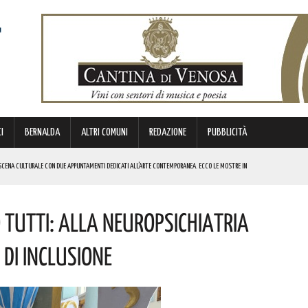
I
BERNALDA
ALTRI COMUNI
REDAZIONE
PUBBLICITÀ
SCENA CULTURALE CON DUE APPUNTAMENTI DEDICATI ALL’ARTE CONTEMPORANEA. ECCO LE MOSTRE IN
 Tutti: Alla Neuropsichiatria
 BORSA DI STUDIO DEL VALORE DI 800 EURO! COMPLIMENTI
IERI DI MALTA”. ECCO IL PROGRAMMA
 Di Inclusione
ICE ALLO SPETTACOLO DI ROSMY, UN EMOZIONANTE VIAGGIO TRA MUSICA E PAROLE. I DETTAGLI
REGOLA: “IL PROBLEMA RIGUARDA L’INTERO TERRITORIO NAZIONALE”! I DETTAGLI