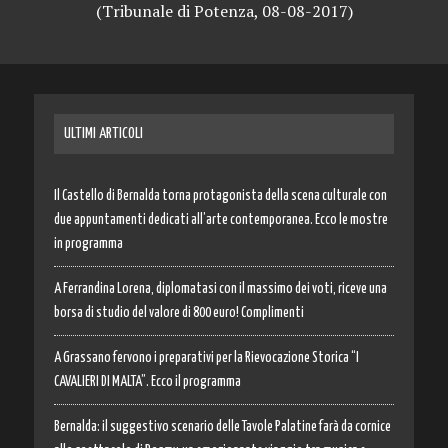
(Tribunale di Potenza, 08-08-2017)
ULTIMI ARTICOLI
Il Castello di Bernalda torna protagonista della scena culturale con
due appuntamenti dedicati all’arte contemporanea. Ecco le mostre
in programma
A Ferrandina Lorena, diplomatasi con il massimo dei voti, riceve una
borsa di studio del valore di 800 euro! Complimenti
A Grassano fervono i preparativi per la Rievocazione Storica “I
CAVALIERI DI MALTA”. Ecco il programma
Bernalda: il suggestivo scenario delle Tavole Palatine farà da cornice