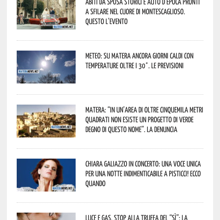
Abiti da sposa storici e auto d’epoca pronti
a sfilare nel cuore di Montescaglioso.
Questo l’evento
Meteo: su Matera ancora giorni caldi con
temperature oltre i 30°. Le previsioni
Matera: “In un’area di oltre cinquemila metri
quadrati non esiste un progetto di verde
degno di questo nome”. La denuncia
Chiara Galiazzo in concerto: una voce unica
per una notte indimenticabile a Pisticci! Ecco
quando
Luce e gas, stop alla truffa del “Sì”: la