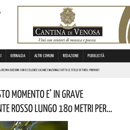
I
BERNALDA
ALTRI COMUNI
REDAZIONE
PUBBLICITÀ
DECIMA EDIZIONE CON ECCELLENZE LUCANE E NAZIONALI SOTTO LE STELLE DI TURSI. I PREMIATI
ALLE TASSE
STO MOMENTO E’ IN GRAVE
NI E SORPASSO A DESTRA IN AUTOSTRADA
NTE ROSSO LUNGO 180 METRI PER…
O APPALTO DA OLTRE 1 MILIONE DI EURO