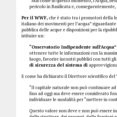
“Mai come in questo momento, l’Acqua, bene 
pericolo in Basilicata e, conseguentemente, 
Per il WWF,
che è stato tra i promotori della 
italiano dei movimenti per l’acqua” riguardante “
pubblica delle acque e disposizioni per la ripubbl
istituire un:
“Osservatorio Indipendente sull’Acqua”
ottenere tutte le informazioni con la massi
luogo, favorire incontri pubblici con tutti 
di sicurezza del sistema di
approvvigionam
E come ha dichiarato il Direttore scientifico de
“Il capitale naturale non può continuare ad e
fino ad oggi ma deve essere considerato fon
individuare le modalità per “mettere in conto
Questo valore non deve e non può essere ind
delle strutture, dei processi, delle funzioni 