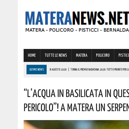
HOME
TUTTE LE NEWS
MATERA
POLICORO
PISTICC
ULTIME NEWS
8 AGOSTO 2026
|
TORNA IL PREMIO RABATANA 2026: TUTTO PRONTO PER LA 
8 AGOSTO 2026
|
MANOVRA 2027, AL VIA I LAVORI SULLA LEGGE DI BILANCIO: DALLE PENSIONI 
“L’ACQUA IN BASILICATA IN QUE
8 AGOSTO 2026
|
CODICE DELLA STRADA, LE NOVITÀ ALLO STUDIO: IPOTESI PATENTE A 17 AN
8 AGOSTO 2026
|
BASILICATA: GRAVISSIMA AGGRESSIONE IN QUESTO CARCERE! LA DENUNCIA
PERICOLO”! A MATERA UN SERPE
8 AGOSTO 2026
|
BASILICATA, RISORSE IDRICHE: PIÙ CAPILLARE IL MONITORAGGIO. AGGIUDICAT