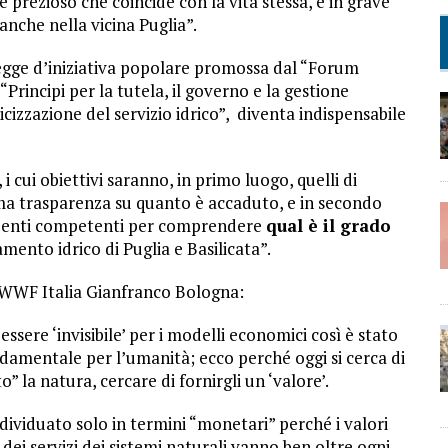
prezioso che coincide con la vita stessa, è in grave
anche nella vicina Puglia”.
legge d’iniziativa popolare promossa dal “Forum
Principi per la tutela, il governo e la gestione
icizzazione del servizio idrico”, diventa indispensabile
, i cui obiettivi saranno, in primo luogo, quelli di
ma trasparenza su quanto è accaduto, e in secondo
gli enti competenti per comprendere
qual è il grado
ento idrico di Puglia e Basilicata”.
l WWF Italia Gianfranco Bologna:
ssere ‘invisibile’ per i modelli economici così è stato
damentale per l’umanità; ecco perché oggi si cerca di
” la natura, cercare di fornirgli un ‘valore’.
ividuato solo in termini “monetari” perché i valori
e dei servizi dei sistemi naturali vanno ben oltre ogni