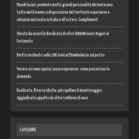
Mondi lucani, premiate molte grandi personalità del materano:
tutte metteranno a disposizione del territorio esperienze e
relazioni maturate in Italia e all’estero. Complimenti
Vincita da record in Basilicata di oltre 600000 euro! Auguri al
fortunato
Brutto incidente sulla 106 Jonica! Eliambulanza sul posto
Ferrero assume operai senza esperienza: come presentare la
domanda
Basilicata, Risorse idriche: più capillare il monitoraggio.
Aggiudicato appalto da oltre 1 milione di euro
CATEGORIE