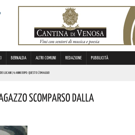
I
BERNALDA
ALTRI COMUNI
REDAZIONE
PUBBLICITÀ
O DEI LUCANI 70 ANNI DOPO: QUESTO L’OMAGGIO
 PROVVEDIMENTO
 RAGAZZO SCOMPARSO DALLA
 LUCANI. LE NOVITÀ
NISCE LA SCENA ITALIANA A QUELLA INTERNAZIONALE. GLI APPUNTAMENTI IMPERDIBILI