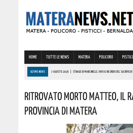
HOME
TUTTE LE NEWS
MATERA
POLICORO
PISTICC
ULTIME NEWS
7 AGOSTO 2026
|
STRAGE DI MARCINELLE, VIVO IL RICORDO DEL SACRIFICI
7 AGOSTO 2026
|
SICCITÀ, PIÙ CARBURANTE AGRICOLO AGEVOLATO ALLE AZIENDE LUCANE: IL
RITROVATO MORTO MATTEO, IL
7 AGOSTO 2026
|
AD ALIANO LA BANDABARDÒ IN CONCERTO. L’INGRESSO È GRATUITO
7 AGOSTO 2026
|
LOTTA ALLE FRODI AGROALIMENTARI: VANTAGGI CONCRETI PER I CONSUMATORI
PROVINCIA DI MATERA
7 AGOSTO 2026
|
A FERRANDINA CINQUE SERATE DI GRANDE MUSICA, CON UN PROGRAMMA CHE U