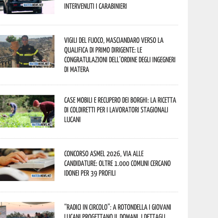
Intervenuti i Carabinieri
Vigili del Fuoco, Masciandaro verso la
qualifica di Primo Dirigente: le
congratulazioni dell’Ordine degli Ingegneri
di Matera
Case mobili e recupero dei borghi: la ricetta
di Coldiretti per i lavoratori stagionali
lucani
Concorso Asmel 2026, via alle
candidature: oltre 1.000 Comuni cercano
idonei per 39 profili
“Radici in Circolo”: a Rotondella i giovani
lucani progettano il domani. I dettagli